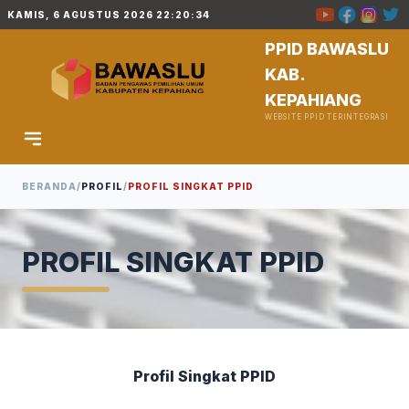
KAMIS, 6 AGUSTUS 2026 22:20:35
PPID BAWASLU
KAB.
KEPAHIANG
WEBSITE PPID TERINTEGRASI
BERANDA
/
PROFIL
/
PROFIL SINGKAT PPID
PROFIL SINGKAT PPID
Profil Singkat PPID