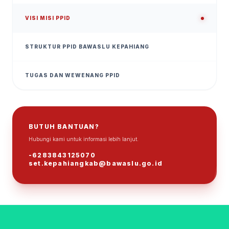
VISI MISI PPID
STRUKTUR PPID BAWASLU KEPAHIANG
TUGAS DAN WEWENANG PPID
BUTUH BANTUAN?
Hubungi kami untuk informasi lebih lanjut.
ℹ
-6283843125070
set.kepahiangkab@bawaslu.go.id